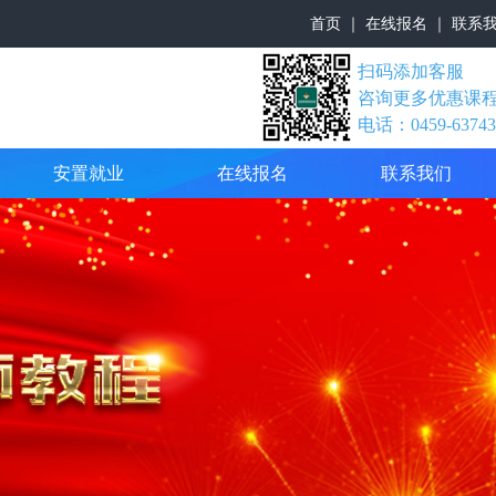
首页
｜
在线报名
｜
联系
扫码添加客服
咨询更多优惠课
电话：0459-63743
安置就业
在线报名
联系我们