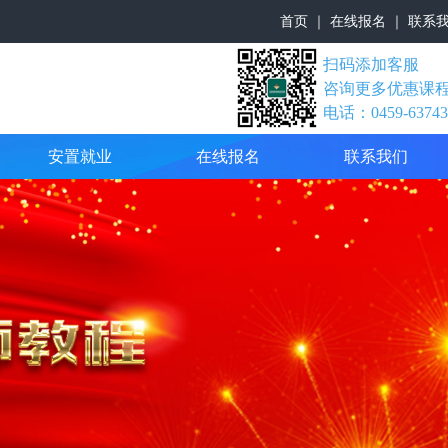
首页
｜
在线报名
｜
联系
扫码添加客服
咨询更多优惠课
电话：0459-63743
安置就业
在线报名
联系我们